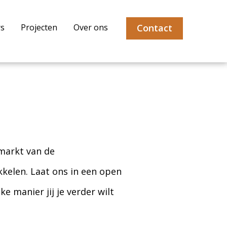
Contact
rs
Projecten
Over ons
 markt van de
ikkelen. Laat ons in een open
e manier jij je verder wilt