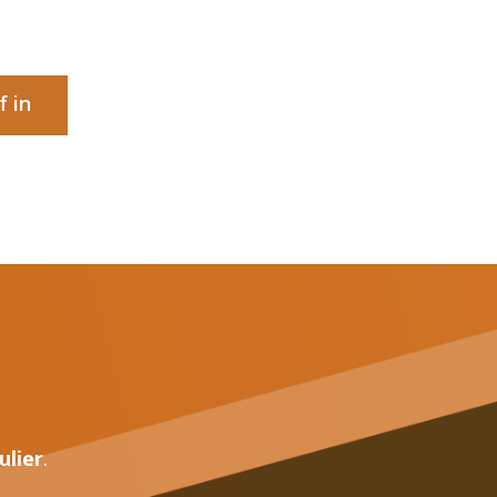
f in
ulier
.